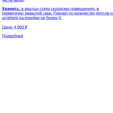
числе меди.
Хранить:
в крытых сухих складских помещениях, в
герметично закрытой таре. Предел по количеству ярусов н
штабеле на коробки не более 4.
Цена:
4 060 ₽
Подробнее