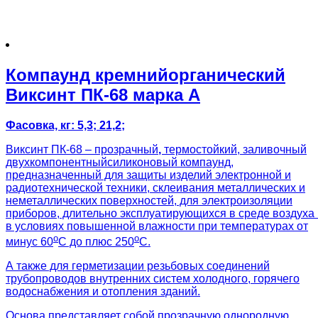
Компаунд кремнийорганический
Виксинт ПК-68 марка А
Фасовка, кг: 5,3; 21,2;
Виксинт ПК-68 – прозрачный
,
термостойкий, заливочный
двухкомпонентныйсиликоновый компаунд,
предназначенный для защиты изделий электронной и
радиотехнической техники, склеивания металлических и
неметаллических поверхностей, для электроизоляции
приборов, длительно эксплуатирующихся в среде воздуха 
в условиях повышенной влажности при температурах от
о
о
минус 60
С до плюс 250
С.
А также для герметизации резьбовых соединений
трубопроводов внутренних систем холодного, горячего
водоснабжения и отопления зданий.
Основа представляет собой прозрачную однородную