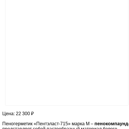
Цена:
22 300 ₽
Пеногерметик «Пентэласт-715» марка М –
пенокомпаунд
представляет собой пастообразный материал белого