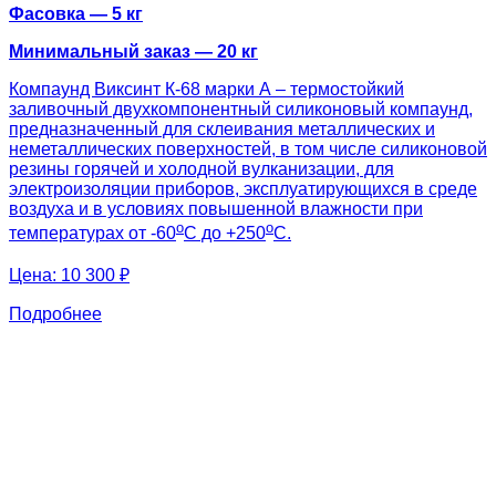
Фасовка — 5 кг
Минимальный заказ — 20 кг
Компаунд Виксинт К-68 марки А – термостойкий
заливочный двухкомпонентный силиконовый компаунд,
предназначенный для склеивания металлических и
неметаллических поверхностей, в том числе силиконовой
резины горячей и холодной вулканизации, для
электроизоляции приборов, эксплуатирующихся в среде
воздуха и в условиях повышенной влажности при
о
о
температурах от -60
С до +250
С.
Цена:
10 300 ₽
Подробнее