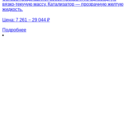
вязко-текучую массу. Катализатор — прозрачную желтую
жидкость.
Цена:
7 261 − 29 044 ₽
Подробнее