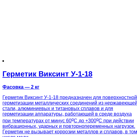
Герметик Виксинт У-1-18
Фасовка — 2 кг
Герметик Виксинт У-1-18 предназначен для поверхностной
герметизации металлических соединений из нержавеюще
стали, алюминиевых и титановых сплавов и для
герметизации аппаратуры, работающей в среде воздуха
о
о
при температурах от минус 60
С до +300
С при действии
вибрационных, ударных и повторнопеременных нагрузок.
Герметик не вызывает коррозии металлов и сплавов, в то