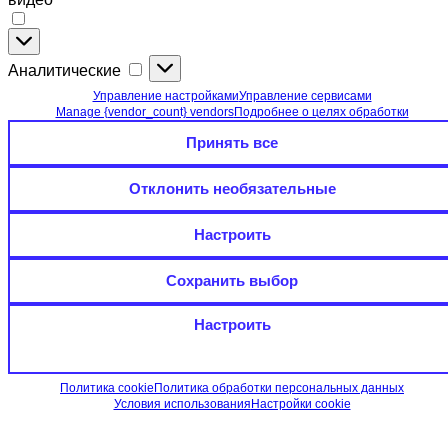
Функциональные
(необязательные):
Аналитические
Аналитические
онлайн-
чат,
Управление настройками
Управление сервисами
карты
Manage {vendor_count} vendors
Подробнее о целях обработки
и
Принять все
видео
Отклонить необязательные
Настроить
Сохранить выбор
Настроить
Политика cookie
Политика обработки персональных данных
Условия использования
Настройки cookie