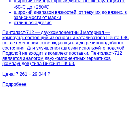
широкий температурный диапазон эксплуатации от
о
о
-60
С до +250
С
широкий диапазон вязкостей, от текучих до вязких, в
зависимости от марки
отличная адгезия
Пентэласт-712 — двухкомпонентный материал —
компаунд, состоящий из основы и катализатора Пента-68О
после смешения, отверждающихся до резиноподобного
состояния. Для улучшения адгезии используйте подслой.
Подслой не входит в комплект поставки. Пентэласт-712
является аналогом двухкомпонентных герметиков
(компаундов) типа Виксинт ПК-68.
Цена:
7 261 − 29 044 ₽
Подробнее