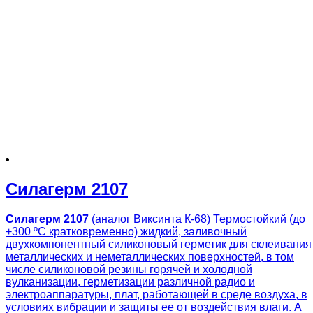
Силагерм 2107
Силагерм 2107
(аналог Виксинта К-68) Термостойкий (до
+300 ºС кратковременно) жидкий, заливочный
двухкомпонентный силиконовый герметик для склеивания
металлических и неметаллических поверхностей, в том
числе силиконовой резины горячей и холодной
вулканизации, герметизации различной радио и
электроаппаратуры, плат, работающей в среде воздуха, в
условиях вибрации и защиты ее от воздействия влаги. А